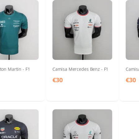
ton Martin - F1
Camisa Mercedes Benz - F1
Camisa
€30
€30