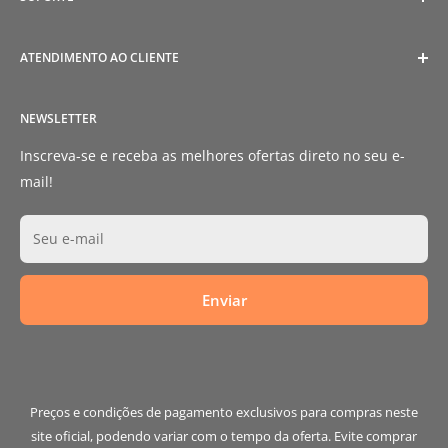
Política de Privacidade
Política de Reembolso
Tamanhos
ATENDIMENTO AO CLIENTE
Termos de Serviço
Envios e Entregas
Envios e Entregas
Fale Conosco
SAC (Serviço de Atendimento ao Consumidor)
NEWSLETTER
Livro de Reclamações
E-mail:
catbarbecue@catbarbecue.com
Sobre Nós
Inscreva-se e receba as melhores ofertas direto no seu e-
mail!
Seu e-mail
Enviar
Preços e condições de pagamento exclusivos para compras neste
site oficial, podendo variar com o tempo da oferta. Evite comprar