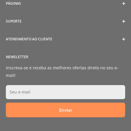
PÁGINAS
Política de Cookies
SUPORTE
Política de Privacidade
Política de Reembolso
Tamanhos
ATENDIMENTO AO CLIENTE
Termos de Serviço
Envios e Entregas
Envios e Entregas
Fale Conosco
SAC (Serviço de Atendimento ao Consumidor)
NEWSLETTER
Livro de Reclamações
E-mail:
catbarbecue@catbarbecue.com
Sobre Nós
Inscreva-se e receba as melhores ofertas direto no seu e-
mail!
Seu e-mail
Enviar