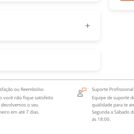
ional. Etiquetas, estampagens e
um, garantindo um acabamento impecável em
er o máximo conforto e durabilidade.
, tudo é pensado para proporcionar um
isfação ou Reembolso
Suporte Profissional
logo ao vestir.
o você não fique satisfeito
Equipe de suporte d
 devolvemos o seu
qualidade para te a
heiro em até 7 dias.
Segunda a Sábado d
ás 18:00.