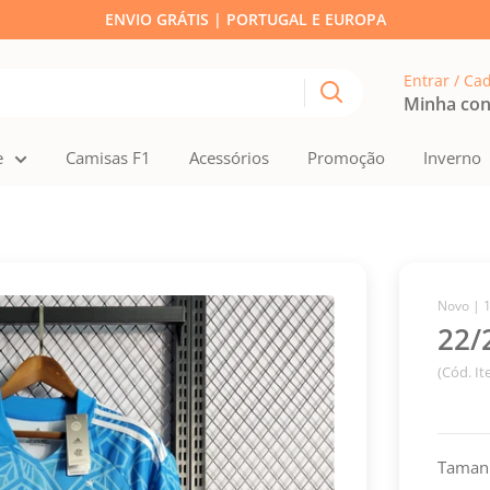
ENVIO GRÁTIS | PORTUGAL E EUROPA
Entrar / Ca
Minha co
e
Camisas F1
Acessórios
Promoção
Inverno
Novo |
22/
(Cód. I
Taman