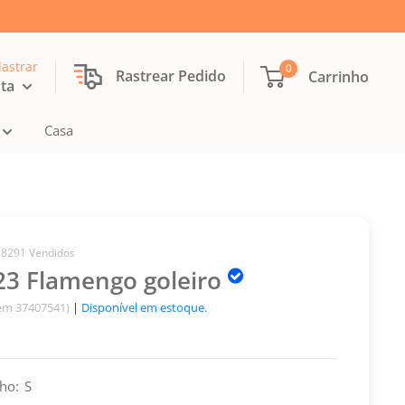
dastrar
0
Rastrear Pedido
Carrinho
nta
Casa
18291 Vendidos
23 Flamengo goleiro
tem 37407541)
|
Disponível em estoque.
ho:
S