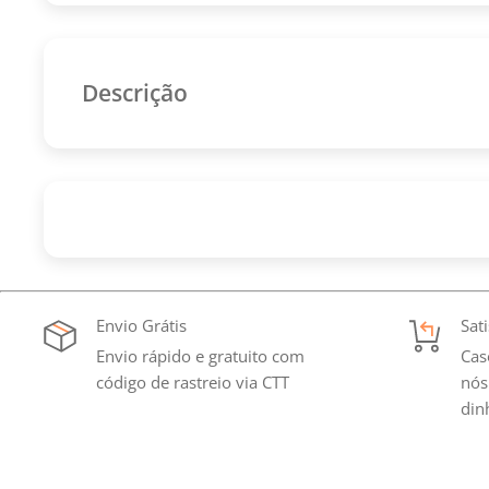
Descrição
As nossas camisolas destacam-se pela qualidade excec
personalização são produzidas com materiais premi
cada detalhe.
Cada camisola é cuidadosamente fabricada para oferec
Desde a escolha do tecido até aos acabamentos finais
Envio Grátis
Sat
excelente ajuste ao corpo e uma qualidade que se nota 
Envio rápido e gratuito com
Cas
código de rastreio via CTT
nós
din