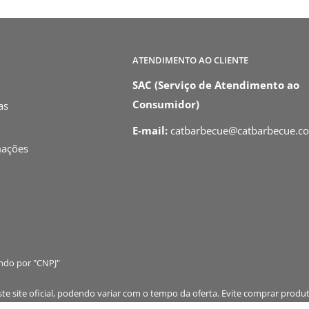
ATENDIMENTO AO CLIENTE
SAC (Serviço de Atendimento ao
Consumidor)
as
E-mail:
catbarbecue@catbarbecue.c
mações
ando por "CNPJ"
 site oficial, podendo variar com o tempo da oferta. Evite comprar produt