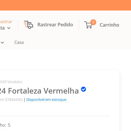
dastrar
0
Rastrear Pedido
Carrinho
nta
Casa
2630 Vendidos
24 Fortaleza Vermelha
tem 37844430)
|
Disponível em estoque.
ho:
S