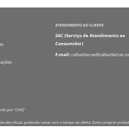
ATENDIMENTO AO CLIENTE
SAC (Serviço de Atendimento ao
Consumidor)
as
E-mail:
catbarbecue@catbarbecue.c
mações
ando por "CNPJ"
 site oficial, podendo variar com o tempo da oferta. Evite comprar produt