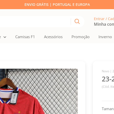
ENVIO GRÁTIS | PORTUGAL E EUROPA
Entrar / Ca
Minha co
e
Camisas F1
Acessórios
Promoção
Inverno
Novo |
23-
(Cód. I
Taman