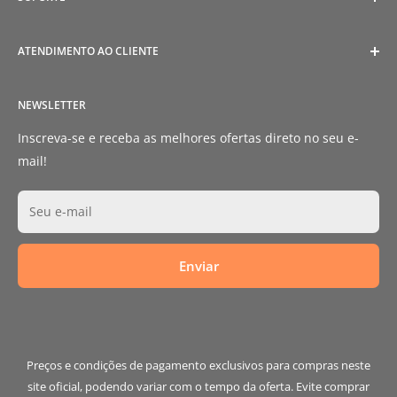
Política de Privacidade
Política de Reembolso
Tamanhos
ATENDIMENTO AO CLIENTE
Termos de Serviço
Envios e Entregas
Envios e Entregas
Fale Conosco
SAC (Serviço de Atendimento ao Consumidor)
NEWSLETTER
Livro de Reclamações
E-mail:
catbarbecue@catbarbecue.com
Sobre Nós
Inscreva-se e receba as melhores ofertas direto no seu e-
mail!
Seu e-mail
Enviar
Preços e condições de pagamento exclusivos para compras neste
site oficial, podendo variar com o tempo da oferta. Evite comprar