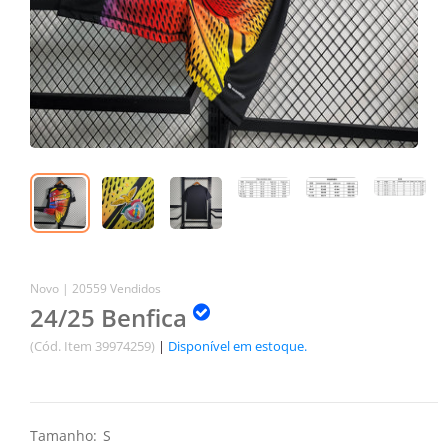
Novo |
20559 Vendidos
24/25 Benfica
(Cód. Item 39974259)
|
Disponível em estoque.
Tamanho:
S