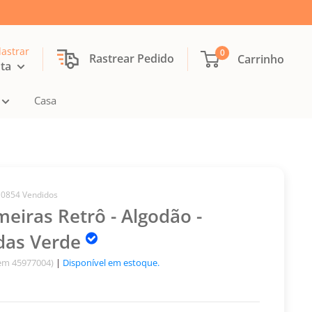
dastrar
0
Rastrear Pedido
Carrinho
nta
Casa
10854 Vendidos
meiras Retrô - Algodão -
das Verde
tem 45977004)
|
Disponível em estoque.