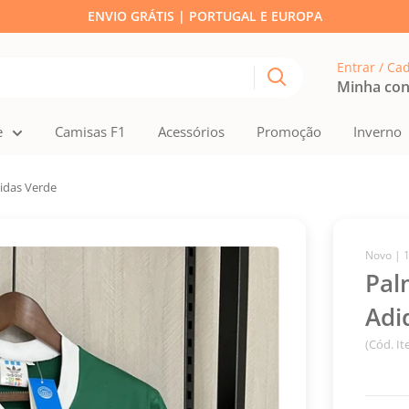
ENVIO GRÁTIS | PORTUGAL E EUROPA
Entrar / Ca
Minha co
e
Camisas F1
Acessórios
Promoção
Inverno
didas Verde
Novo |
Pal
Adi
(Cód. I